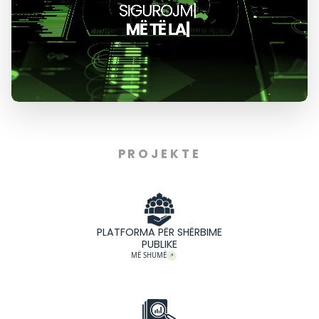
Kush jemi dhe çfarë përfaqës
Me mbi 14 vite përvojë, Soft & Solution ndërton platforma d
sektorin publik dhe privat në Shqipëri dhe Francë. Përv
shumëvjeçare na lejon të kuptojmë thellësisht sfidat re
ofrojmë zgjidhje të sigurta, të qëndrueshme dhe të ga
kërkesa komplekse.