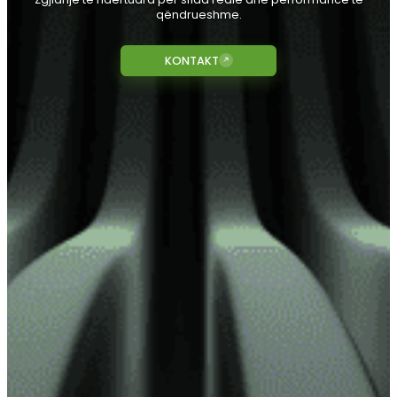
FOCUS ON SOLUTIO
NOT JUST CODE
Zgjidhje të ndërtuara për sfida reale dhe perfor
qëndrueshme.
KONTAKT