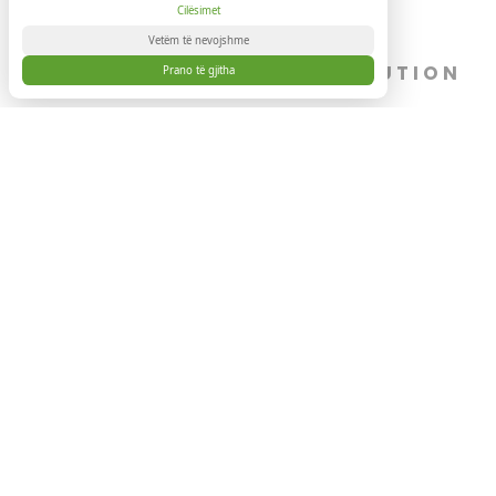
të përditësuara, të certifikuara dhe të gatshme për të sjel
vërtetë.