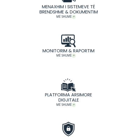
Lexo më shumë
ZGJIDHJE QË BËJNË DIFER