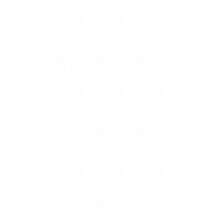
ALBANIA
Soft & Solution 185,
Rr Tefta Tashko,
Pazari i ri 1017 Tiranë Albania