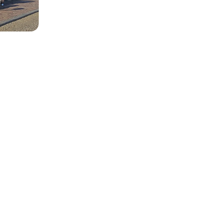
sa tregjet globale do të jenë horizonti juaj.