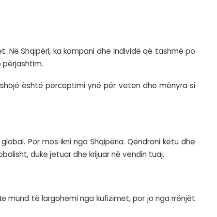
, por për të ndryshuar qasjen. Ai thekson se pr
ijues dhe drejtues të projekteve të tyre.
pengesë. Programuesit shqiptarë mund të krijojn
.
m ndjeshëm vlerën ekonomike dhe ndikimin tonë në t
kte të kompletuara, duke dalë nga roli i thjeshtë 
 pune, duhet të eksportojmë produktet tona, duke 