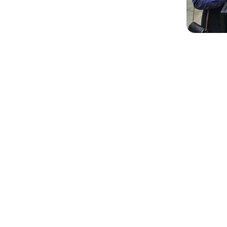
Largohuni duke qëndruar. Ndërtoni këtu, shi