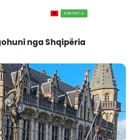
RRIERA
BLOG
FAQS
ogramues, largohuni nga Sh
 2024