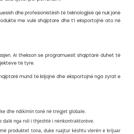
 tregjeve globale, dhe jo vetëm lëndë të papërp
ur i papërpunuar i dërguar diku tjetër për përfun
shmë ka një brez programuesish dhe profesionistë
ë mëdha, të krijojnë produkte me vulë shqipta