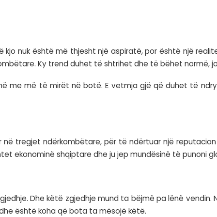
qiri
nuk është një apel për të braktisur vendin
ënkontraktorë dhe të hyjnë në tregje të reja si kr
unikimit global, distanca fizike nuk është më 
 vend, pa pasur nevojë të largohen përfundimisht
 dhe eksportuar projekte të përfunduara, ne rrisi
t shqiptarë janë tashmë të aftë të udhëheqin proje
d që të eksportojmë njohuritë tona si burim i lirë