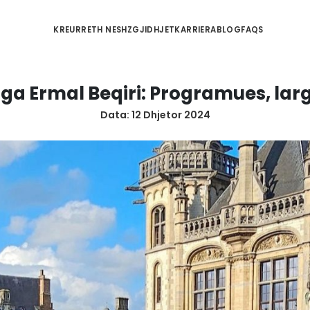
KREU
RRETH NESH
ZGJIDHJET
KA
jente nga Ermal Beqiri: Pr
Data:
12 Dhjetor