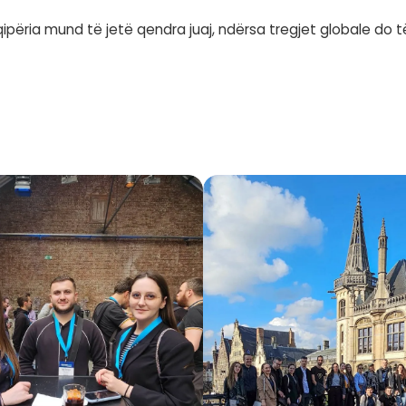
pranojmë që kjo nuk është më thjesht një aspira
egjet ndërkombëtare. Ky trend duhet të shtrihe
të konkurojnë me më të mirët në botë. E vetm
mal Beqiri
për të konkurruar në tregjet ndërkombëtare, për t
vlerash që mbështet ekonominë shqiptare dhe ju jep
 është një zgjedhje. Dhe këtë zgjedhje mund ta 
ë udhëheqin, dhe është koha që bota ta mësojë 