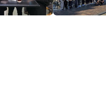
sni atje. Shqipëria mund të jetë qendra juaj, ndër