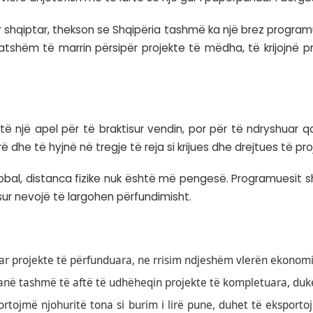
or si dërgimi i një thesari të përfunduar drejt
ndur, që ka vlerë dhjetëfish më të lartë se një g
ë dhe vizionar shqiptar, thekson se Shqipëria ta
 janë të gatshëm të marrin përsipër projekte t
rë