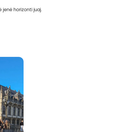
të, por është një realitet. Në Shqipëri, ka kom
t dhe të bëhet normë, jo përjashtim.
ja gjë që duhet të ndryshojë është perceptimi
ë ndërtuar një reputacion global. Por mos ikni n
 mundësinë të punoni globalisht, duke jetuar dhe 
bëjmë pa lënë vendin. Ne mund të largohemi nga
këtë.