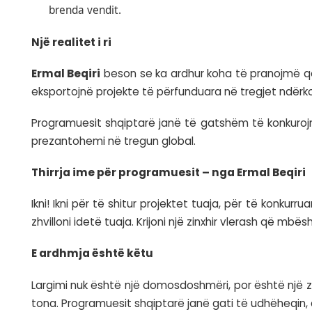
Kërkesa për largim që paraqet
Ermal Be
largohen nga mentaliteti i të punuarit si n
Në botën e sotme të teknologjisë dhe kom
tyre në Tiranë, Durrës, apo kudo tjetër në
Pse duhet të ndryshojmë qasjen?
Rritja e vlerës së shtuar
: Duke krijuar
Autonomia profesionale
: Programuesi
Qëndrueshmëria ekonomike
: Në ven
brenda vendit.
Një realitet i ri