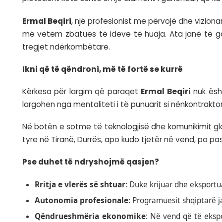
Largimi që propozoj nuk është ai fizik, p
plotësisht këtu është si një diamant i gdhe
Ermal Beqiri
, një profesionist me përvoj
më vetëm zbatues të ideve të huaja. Ata
tregjet ndërkombëtare.
Ikni që të qëndroni, më të fortë se kur