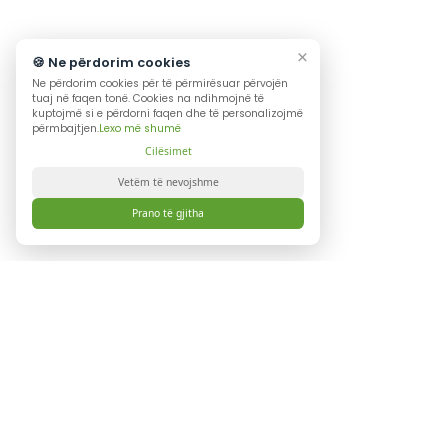
ALBANIA
Soft&Solution 185, Rr Tefta
1017 Tiranë Albania