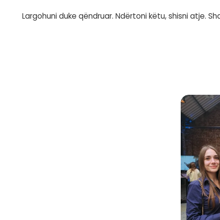
Ermal Beqiri
beson se ka ardhur koha të 
eksportojnë projekte të përfunduara në tr
Programuesit shqiptarë janë të gatshëm 
prezantohemi në tregun global.
Thirrja ime për programuesit – nga Er
Ikni! Ikni për të shitur projektet tuaja, 
zhvilloni idetë tuaja. Krijoni një zinxhir 
E ardhmja është këtu
Largimi nuk është një domosdoshmëri, por
tona. Programuesit shqiptarë janë gati t